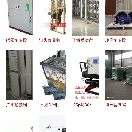
绵阳制冷设
汕头市潮南
了解反渗产
冷库制冷设
备 四川地
区司马浦紫
品与反渗供
备 保鲜秘
区高效可靠
峰制冷设备
应在制冷设
诀大揭秘
的水冷冷凝
厂产品一览
备市场的应
机组解析
激光打印机
用
与制冷设备
全解析
广州耀茂制
水果DIY制
25p与30p
博兴县湖滨
冷设备柜机
冰机厂家直
螺杆式工业
镇中辰制冷
产品列表及
销 商用单
冷水机 高
设备厂 专
制冷设备介
模水冷式冰
效制冷技术
业制冷设备